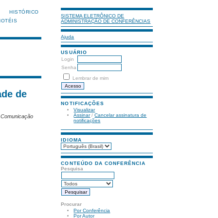
HISTÓRICO
SISTEMA ELETRÔNICO DE
HOTÉIS
ADMINISTRAÇÃO DE CONFERÊNCIAS
Ajuda
USUÁRIO
Login
Senha
Lembrar de mim
ade de
NOTIFICAÇÕES
Visualizar
Assinar
/
Cancelar assinatura de
- Comunicação
notificações
IDIOMA
CONTEÚDO DA CONFERÊNCIA
Pesquisa
Procurar
Por Conferência
Por Autor