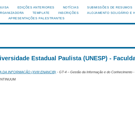
QUISA
EDIÇÕES ANTERIORES
NOTÍCIAS
SUBMISSÕES DE RESUMOS
ORGANIZADORA
TEMPLATE
INSCRIÇÕES
ALOJAMENTO SOLIDÁRIO E 
APRESENTAÇÕES PALESTRANTES
iversidade Estadual Paulista (UNESP) - Faculd
A DA INFORMAÇÃO (XVIII ENANCIB)
- GT-4 – Gestão da Informação e do Conhecimento 
ONTINUUM