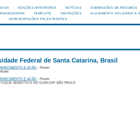
QUISA
EDIÇÕES ANTERIORES
NOTÍCIAS
SUBMISSÕES DE RESUMOS
ORGANIZADORA
TEMPLATE
INSCRIÇÕES
ALOJAMENTO SOLIDÁRIO E 
APRESENTAÇÕES PALESTRANTES
idade Federal de Santa Catarina, Brasil
ONHECIMENTO E AÇÃO
- Poster
ituais
ONHECIMENTO E AÇÃO
- Poster
FOQUE SEMIÓTICO NO GUIA GAY SÃO PAULO