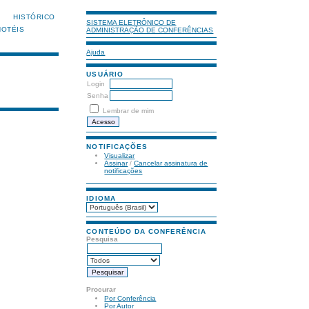
HISTÓRICO
SISTEMA ELETRÔNICO DE
HOTÉIS
ADMINISTRAÇÃO DE CONFERÊNCIAS
Ajuda
USUÁRIO
Login
Senha
Lembrar de mim
NOTIFICAÇÕES
Visualizar
Assinar
/
Cancelar assinatura de
notificações
IDIOMA
CONTEÚDO DA CONFERÊNCIA
Pesquisa
Procurar
Por Conferência
Por Autor