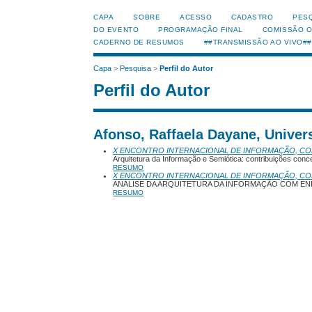
CAPA
SOBRE
ACESSO
CADASTRO
PES
DO EVENTO
PROGRAMAÇÃO FINAL
COMISSÃO 
CADERNO DE RESUMOS
##TRANSMISSÃO AO VIVO##
Capa
>
Pesquisa
>
Perfil do Autor
Perfil do Autor
Afonso, Raffaela Dayane, Univers
X ENCONTRO INTERNACIONAL DE INFORMAÇÃO, C
Arquitetura da Informação e Semiótica: contribuições conce
RESUMO
X ENCONTRO INTERNACIONAL DE INFORMAÇÃO, C
ANÁLISE DA ARQUITETURA DA INFORMAÇÃO COM EN
RESUMO