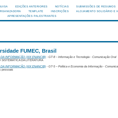
QUISA
EDIÇÕES ANTERIORES
NOTÍCIAS
SUBMISSÕES DE RESUMOS
ORGANIZADORA
TEMPLATE
INSCRIÇÕES
ALOJAMENTO SOLIDÁRIO E 
APRESENTAÇÕES PALESTRANTES
rsidade FUMEC, Brasil
 DA INFORMAÇÃO (XIX ENANCIB)
- GT-8 – Informação e Tecnologia - Comunicação Oral
O SISTEMÁTICA DA LITERATURA
 DA INFORMAÇÃO (XIX ENANCIB)
- GT-5 – Política e Economia da Informação - Comunic
os pessoais