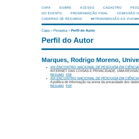
CAPA
SOBRE
ACESSO
CADASTRO
PES
DO EVENTO
PROGRAMAÇÃO FINAL
COMISSÃO 
CADERNO DE RESUMOS
##TRANSMISSÃO AO VIVO##
Capa
>
Pesquisa
>
Perfil do Autor
Perfil do Autor
Marques, Rodrigo Moreno, Unive
XIX ENCONTRO NACIONAL DE PESQUISA EM CIÊNCIA
INTERNET DAS COISAS E PRIVACIDADE: UMA REVISÃ
RESUMO
PDF
XIX ENCONTRO NACIONAL DE PESQUISA EM CIÊNCIA
A política de informação na arena da privacidade dos dad
RESUMO
PDF