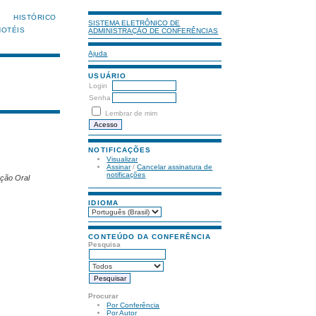
HISTÓRICO
SISTEMA ELETRÔNICO DE
HOTÉIS
ADMINISTRAÇÃO DE CONFERÊNCIAS
Ajuda
USUÁRIO
Login
Senha
Lembrar de mim
NOTIFICAÇÕES
Visualizar
Assinar
/
Cancelar assinatura de
notificações
ação Oral
IDIOMA
CONTEÚDO DA CONFERÊNCIA
Pesquisa
Procurar
Por Conferência
Por Autor