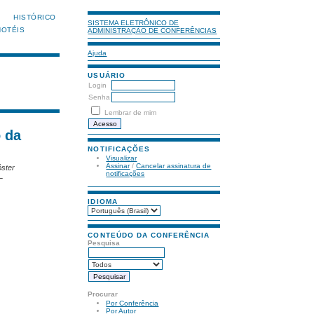
HISTÓRICO
SISTEMA ELETRÔNICO DE
HOTÉIS
ADMINISTRAÇÃO DE CONFERÊNCIAS
Ajuda
USUÁRIO
Login
Senha
Lembrar de mim
 da
NOTIFICAÇÕES
Visualizar
Assinar
/
Cancelar assinatura de
ôster
notificações
L
IDIOMA
CONTEÚDO DA CONFERÊNCIA
Pesquisa
Procurar
Por Conferência
Por Autor