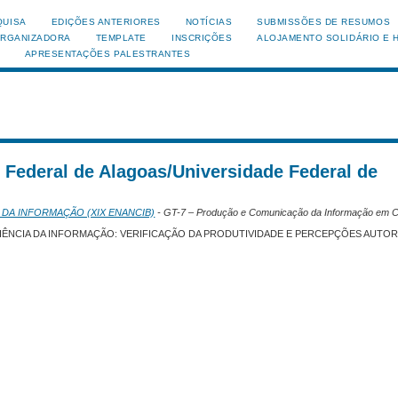
QUISA
EDIÇÕES ANTERIORES
NOTÍCIAS
SUBMISSÕES DE RESUMOS
ORGANIZADORA
TEMPLATE
INSCRIÇÕES
ALOJAMENTO SOLIDÁRIO E 
APRESENTAÇÕES PALESTRANTES
e Federal de Alagoas/Universidade Federal de
l
 DA INFORMAÇÃO (XIX ENANCIB)
- GT-7 – Produção e Comunicação da Informação em C
CIÊNCIA DA INFORMAÇÃO: VERIFICAÇÃO DA PRODUTIVIDADE E PERCEPÇÕES AUTOR