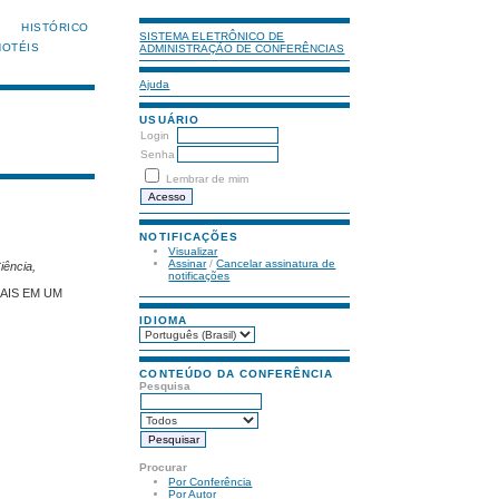
HISTÓRICO
SISTEMA ELETRÔNICO DE
HOTÉIS
ADMINISTRAÇÃO DE CONFERÊNCIAS
Ajuda
USUÁRIO
Login
Senha
Lembrar de mim
NOTIFICAÇÕES
Visualizar
Assinar
/
Cancelar assinatura de
iência,
notificações
AIS EM UM
IDIOMA
CONTEÚDO DA CONFERÊNCIA
Pesquisa
Procurar
Por Conferência
Por Autor