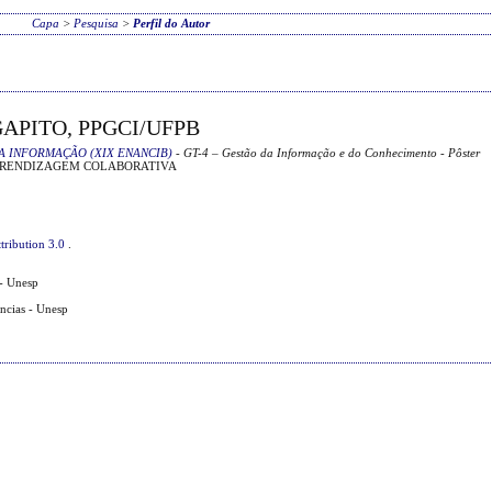
Capa
>
Pesquisa
>
Perfil do Autor
APITO, PPGCI/UFPB
A INFORMAÇÃO (XIX ENANCIB)
- GT-4 – Gestão da Informação e do Conhecimento - Pôster
PRENDIZAGEM COLABORATIVA
tribution 3.0
.
- Unesp
ências - Unesp