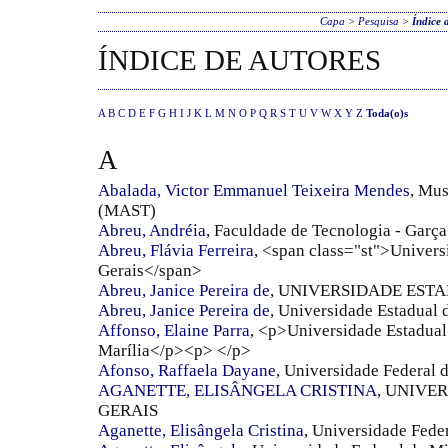
Capa
>
Pesquisa
>
Índice 
ÍNDICE DE AUTORES
A
B
C
D
E
F
G
H
I
J
K
L
M
N
O
P
Q
R
S
T
U
V
W
X
Y
Z
Toda(o)s
A
Abalada, Victor Emmanuel Teixeira Mendes
, Mus
(MAST)
Abreu, Andréia
, Faculdade de Tecnologia - Garç
Abreu, Flávia Ferreira
, <span class="st">Univers
Gerais</span>
Abreu, Janice Pereira de
, UNIVERSIDADE EST
Abreu, Janice Pereira de
, Universidade Estadual 
Affonso, Elaine Parra
, <p>Universidade Estadual
Marília</p><p> </p>
Afonso, Raffaela Dayane
, Universidade Federal 
AGANETTE, ELISÂNGELA CRISTINA
, UNIVE
GERAIS
Aganette, Elisângela Cristina
, Universidade Fed