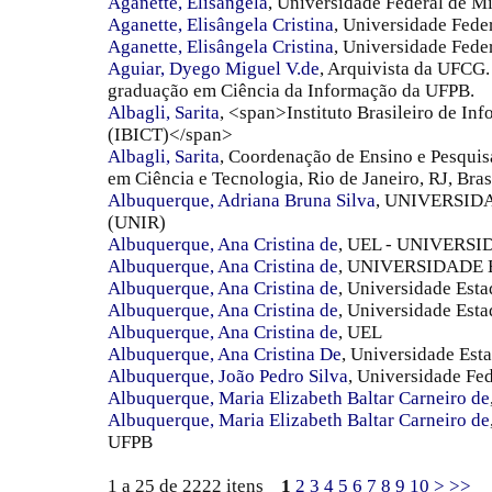
Aganette, Elisângela
, Universidade Federal de M
Aganette, Elisângela Cristina
, Universidade Fed
Aganette, Elisângela Cristina
, Universidade Fede
Aguiar, Dyego Miguel V.de
, Arquivista da UFCG
graduação em Ciência da Informação da UFPB.
Albagli, Sarita
, <span>Instituto Brasileiro de In
(IBICT)</span>
Albagli, Sarita
, Coordenação de Ensino e Pesquisa
em Ciência e Tecnologia, Rio de Janeiro, RJ, Bras
Albuquerque, Adriana Bruna Silva
, UNIVERSID
(UNIR)
Albuquerque, Ana Cristina de
, UEL - UNIVER
Albuquerque, Ana Cristina de
, UNIVERSIDADE 
Albuquerque, Ana Cristina de
, Universidade Est
Albuquerque, Ana Cristina de
, Universidade Est
Albuquerque, Ana Cristina de
, UEL
Albuquerque, Ana Cristina De
, Universidade Est
Albuquerque, João Pedro Silva
, Universidade Fe
Albuquerque, Maria Elizabeth Baltar Carneiro de
Albuquerque, Maria Elizabeth Baltar Carneiro de
UFPB
1 a 25 de 2222 itens
1
2
3
4
5
6
7
8
9
10
>
>>