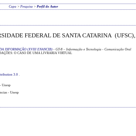
Capa
>
Pesquisa
>
Perfil do Autor
RSIDADE FEDERAL DE SANTA CATARINA (UFSC),
DA INFORMAÇÃO (XVIII ENANCIB)
- GT-8 – Informação e Tecnologia - Comunicação Oral
ÇÕES: O CASO DE UMA LIVRARIA VIRTUAL
tribution 3.0
.
- Unesp
ências - Unesp