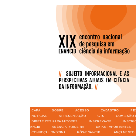
CAPA
SOBRE
ACESSO
CADASTRO
PE
NOTÍCIAS
APRESENTAÇÃO
GTS
COMISSÃO 
DIRETRIZES PARA AUTORES
INSCREVA-SE
INSCRI
ANCIB
AGÊNCIA PARCEIRA
DATAS IMPORTANTES
CONHEÇA LONDRINA
PÓS-ENANCIB
LANÇAMENTO 