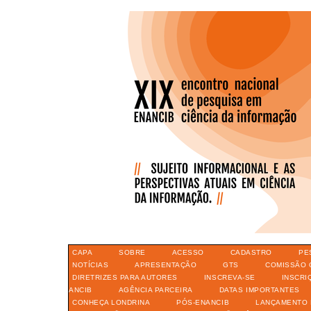
CAPA
SOBRE
ACESSO
CADASTRO
PE
NOTÍCIAS
APRESENTAÇÃO
GTS
COMISSÃO 
DIRETRIZES PARA AUTORES
INSCREVA-SE
INSCRI
ANCIB
AGÊNCIA PARCEIRA
DATAS IMPORTANTES
CONHEÇA LONDRINA
PÓS-ENANCIB
LANÇAMENTO 