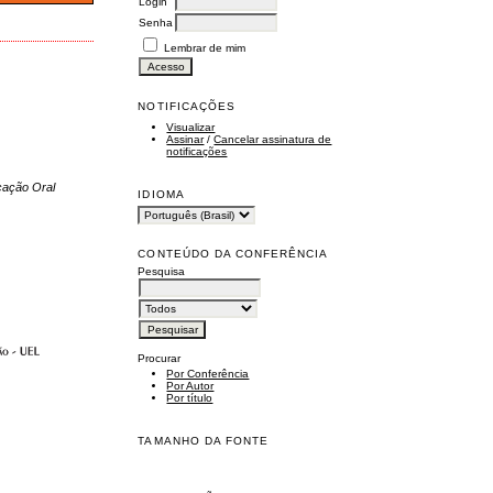
Login
Senha
Lembrar de mim
NOTIFICAÇÕES
Visualizar
Assinar
/
Cancelar assinatura de
notificações
cação Oral
IDIOMA
CONTEÚDO DA CONFERÊNCIA
Pesquisa
Procurar
Por Conferência
Por Autor
Por título
TAMANHO DA FONTE