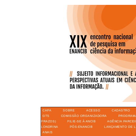
CAPA
SOBRE
ACESSO
CADASTRO
GTS
COMISSÃO ORGANIZADORA
PROGRAM
PRAZOS)
FILIE-SE À ANCIB
AGÊNCIA PARCEI
LONDRINA
PÓS-ENANCIB
LANÇAMENTO DE L
ANAIS