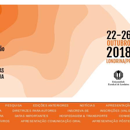
PESQUISA
EDIÇÕES ANTERIORES
NOTÍCIAS
APRESENTAÇÃ
A
DIRETRIZES PARA AUTORES
INSCREVA-SE
INSCRIÇÕES (VAL
RA
DATAS IMPORTANTES
HOSPEDAGEM & TRANSPORTE
CONHE
IVROS
APRESENTAÇÃO COMUNICAÇÃO ORAL
APRESENTAÇÃO PÔST