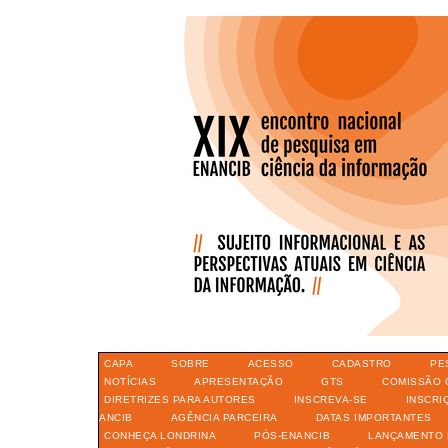
CAPA
SOBRE
ACESSO
CADASTRO
PE
NOTÍCIAS
APRESENTAÇÃO
GTS
COMISSÃO 
DIRETRIZES PARA AUTORES
INSCREVA-SE
INSCRI
ANCIB
AGÊNCIA PARCEIRA
DATAS IMPORTANTES
CONHEÇA LONDRINA
PÓS-ENANCIB
LANÇAMENTO 