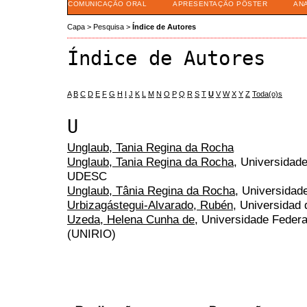
COMUNICAÇÃO ORAL
APRESENTAÇÃO PÔSTER
AN
Capa
>
Pesquisa
>
Índice de Autores
Índice de Autores
A
B
C
D
E
F
G
H
I
J
K
L
M
N
O
P
Q
R
S
T
U
V
W
X
Y
Z
Toda(o)s
U
Unglaub, Tania Regina da Rocha
Unglaub, Tania Regina da Rocha
, Universidad
UDESC
Unglaub, Tânia Regina da Rocha
, Universidad
Urbizagástegui-Alvarado, Rubén
, Universidad 
Uzeda, Helena Cunha de
, Universidade Federa
(UNIRIO)