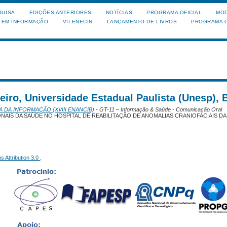
QUISA
EDIÇÕES ANTERIORES
NOTÍCIAS
PROGRAMA OFICIAL
MOD
A EM INFORMAÇÃO
VII ENECIN
LANÇAMENTO DE LIVROS
PROGRAMA O
heiro, Universidade Estadual Paulista (Unesp), B
A DA INFORMAÇÃO (XVIII ENANCIB)
- GT-11 – Informação & Saúde - Comunicação Oral
IS DA SAÚDE NO HOSPITAL DE REABILITAÇÃO DE ANOMALIAS CRANIOFACIAIS DA
 Attribution 3.0
.