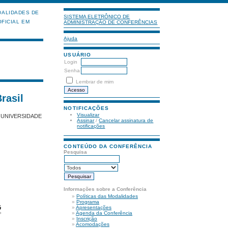
ALIDADES DE
SISTEMA ELETRÔNICO DE
FICIAL EM
ADMINISTRAÇÃO DE CONFERÊNCIAS
Ajuda
USUÁRIO
Login
Senha
Lembrar de mim
rasil
NOTIFICAÇÕES
Visualizar
 UNIVERSIDADE
Assinar
/
Cancelar assinatura de
notificações
CONTEÚDO DA CONFERÊNCIA
Pesquisa
Informações sobre a Conferência
»
Políticas das Modalidades
»
Programa
»
Apresentações
»
Agenda da Conferência
»
Inscrição
»
Acomodações