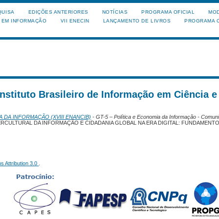
QUISA
EDIÇÕES ANTERIORES
NOTÍCIAS
PROGRAMA OFICIAL
MOD
A EM INFORMAÇÃO
VII ENECIN
LANÇAMENTO DE LIVROS
PROGRAMA O
Instituto Brasileiro de Informação em Ciência e
A DA INFORMAÇÃO (XVIII ENANCIB)
- GT-5 – Política e Economia da Informação - Comun
ERCULTURAL DA INFORMAÇÃO E CIDADANIA GLOBAL NA ERA DIGITAL: FUNDAMENTO
 Attribution 3.0
.