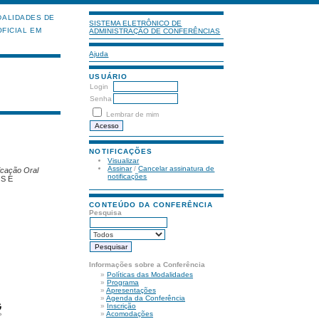
ALIDADES DE
SISTEMA ELETRÔNICO DE
FICIAL EM
ADMINISTRAÇÃO DE CONFERÊNCIAS
Ajuda
USUÁRIO
Login
Senha
Lembrar de mim
NOTIFICAÇÕES
Visualizar
Assinar
/
Cancelar assinatura de
icação Oral
notificações
S E
CONTEÚDO DA CONFERÊNCIA
Pesquisa
Informações sobre a Conferência
»
Políticas das Modalidades
»
Programa
»
Apresentações
»
Agenda da Conferência
»
Inscrição
»
Acomodações