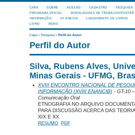
CAPA
SOBRE
ACESSO
CADASTRO
PESQUISA
PROGRAMA OFICIAL
MODALIDADES DE TRABALHO/POSTER
INFORMAÇÃO
VII ENECIN
LANÇAMENTO DE LIVROS
LIVRO
ANAIS
Capa
>
Pesquisa
>
Perfil do Autor
Perfil do Autor
Silva, Rubens Alves, Univ
Minas Gerais - UFMG, Bras
XVIII ENCONTRO NACIONAL DE PESQUI
INFORMAÇÃO (XVIII ENANCIB)
- GT-10 –
Comunicação Oral
ETNOGRAFIA NO ARQUIVO DOCUMENT
PARA DISCUSSÃO ACERCA DAS TEORIA
XIX E XX
RESUMO
PDF