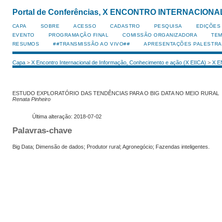
Portal de Conferências, X ENCONTRO INTERNACIO
CAPA
SOBRE
ACESSO
CADASTRO
PESQUISA
EDIÇÕES
EVENTO
PROGRAMAÇÃO FINAL
COMISSÃO ORGANIZADORA
TEM
RESUMOS
##TRANSMISSÃO AO VIVO##
APRESENTAÇÕES PALESTRA
Capa
>
X Encontro Internacional de Informação, Conhecimento e ação (X EIICA)
>
X E
ESTUDO EXPLORATÓRIO DAS TENDÊNCIAS PARA O BIG DATA NO MEIO RURAL
Renata Pinheiro
Última alteração: 2018-07-02
Palavras-chave
Big Data; Dimensão de dados; Produtor rural; Agronegócio; Fazendas inteligentes.