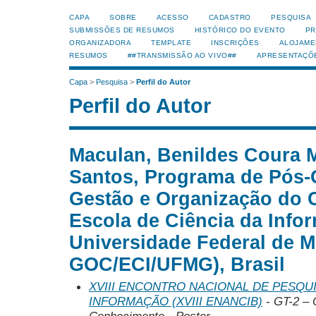
CAPA
SOBRE
ACESSO
CADASTRO
PESQUISA
SUBMISSÕES DE RESUMOS
HISTÓRICO DO EVENTO
PR
ORGANIZADORA
TEMPLATE
INSCRIÇÕES
ALOJAME
RESUMOS
##TRANSMISSÃO AO VIVO##
APRESENTAÇÕ
Capa
>
Pesquisa
>
Perfil do Autor
Perfil do Autor
Maculan, Benildes Coura 
Santos, Programa de Pós
Gestão e Organização do
Escola de Ciência da Info
Universidade Federal de M
GOC/ECI/UFMG), Brasil
XVIII ENCONTRO NACIONAL DE PESQUI
INFORMAÇÃO (XVIII ENANCIB)
- GT-2 – 
Conhecimento - Poster