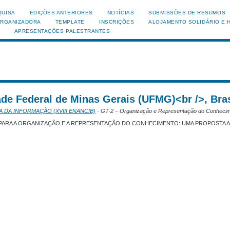
QUISA
EDIÇÕES ANTERIORES
NOTÍCIAS
SUBMISSÕES DE RESUMOS
ORGANIZADORA
TEMPLATE
INSCRIÇÕES
ALOJAMENTO SOLIDÁRIO E 
APRESENTAÇÕES PALESTRANTES
ade Federal de Minas Gerais (UFMG)<br />, Bras
A DA INFORMAÇÃO (XVIII ENANCIB)
- GT-2 – Organização e Representação do Conhecim
PARA A ORGANIZAÇÃO E A REPRESENTAÇÃO DO CONHECIMENTO: UMA PROPOSTA A 