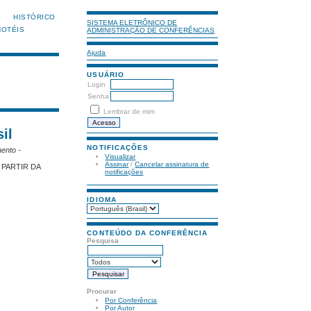
HISTÓRICO
SISTEMA ELETRÔNICO DE
HOTÉIS
ADMINISTRAÇÃO DE CONFERÊNCIAS
Ajuda
USUÁRIO
Login
Senha
Lembrar de mim
il
NOTIFICAÇÕES
ento -
Visualizar
Assinar
/
Cancelar assinatura de
PARTIR DA
notificações
IDIOMA
CONTEÚDO DA CONFERÊNCIA
Pesquisa
Procurar
Por Conferência
Por Autor