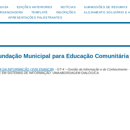
QUISA
EDIÇÕES ANTERIORES
NOTÍCIAS
SUBMISSÕES DE RESUMOS
ORGANIZADORA
TEMPLATE
INSCRIÇÕES
ALOJAMENTO SOLIDÁRIO E 
APRESENTAÇÕES PALESTRANTES
Fundação Municipal para Educação Comunitária
A DA INFORMAÇÃO (XVIII ENANCIB)
- GT-4 – Gestão da Informação e do Conhecimento -
E EM SISTEMAS DE INFORMAÇÃO: UMA ABORDAGEM DIALÓGICA