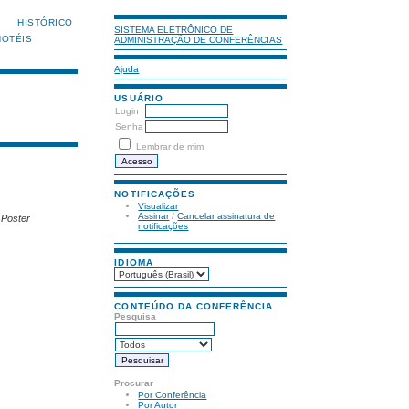
HISTÓRICO
SISTEMA ELETRÔNICO DE
HOTÉIS
ADMINISTRAÇÃO DE CONFERÊNCIAS
Ajuda
USUÁRIO
Login
Senha
Lembrar de mim
NOTIFICAÇÕES
Visualizar
Assinar
/
Cancelar assinatura de
 Poster
notificações
IDIOMA
CONTEÚDO DA CONFERÊNCIA
Pesquisa
Procurar
Por Conferência
Por Autor