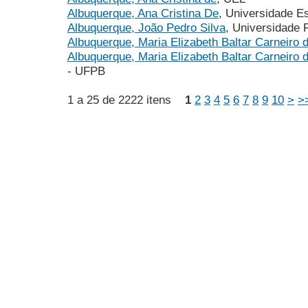
Albuquerque, Ana Cristina De
, Universidade E
Albuquerque, João Pedro Silva
, Universidade
Albuquerque, Maria Elizabeth Baltar Carneiro 
Albuquerque, Maria Elizabeth Baltar Carneiro 
- UFPB
1 a 25 de 2222 itens
1
2
3
4
5
6
7
8
9
10
>
>