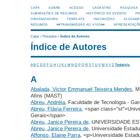
CAPA
SOBRE
ACESSO
CADASTRO
PESQUISA
SUBMISSÕES DE RESUMOS
HISTÓRICO DO EVENTO
PR
ORGANIZADORA
TEMPLATE
INSCRIÇÕES
ALOJAME
RESUMOS
##TRANSMISSÃO AO VIVO##
APRESENTAÇÕ
Capa
>
Pesquisa
>
Índice de Autores
Índice de Autores
A
B
C
D
E
F
G
H
I
J
K
L
M
N
O
P
Q
R
S
T
U
V
W
X
Y
Z
Toda(o)s
A
Abalada, Victor Emmanuel Teixeira Mendes
, M
Afins (MAST)
Abreu, Andréia
, Faculdade de Tecnologia - Ga
Abreu, Flávia Ferreira
, <span class="st">Univ
Gerais</span>
Abreu, Janice Pereira de
, UNIVERSIDADE E
Abreu, Janice Pereira de
, Universidade Estadu
Affonso, Elaine Parra
, <p>Universidade Estadu