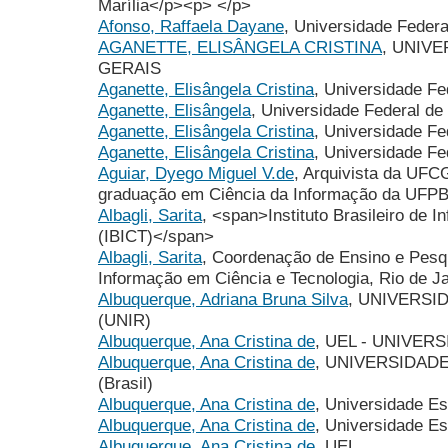
Marília</p><p> </p>
Afonso, Raffaela Dayane
, Universidade Federa
AGANETTE, ELISÂNGELA CRISTINA
, UNIV
GERAIS
Aganette, Elisângela Cristina
, Universidade F
Aganette, Elisângela
, Universidade Federal de
Aganette, Elisângela Cristina
, Universidade F
Aganette, Elisângela Cristina
, Universidade Fe
Aguiar, Dyego Miguel V.de
, Arquivista da UFC
graduação em Ciência da Informação da UFPB
Albagli, Sarita
, <span>Instituto Brasileiro de 
(IBICT)</span>
Albagli, Sarita
, Coordenação de Ensino e Pesqui
Informação em Ciência e Tecnologia, Rio de Ja
Albuquerque, Adriana Bruna Silva
, UNIVERSI
(UNIR)
Albuquerque, Ana Cristina de
, UEL - UNIVE
Albuquerque, Ana Cristina de
, UNIVERSIDAD
(Brasil)
Albuquerque, Ana Cristina de
, Universidade Es
Albuquerque, Ana Cristina de
, Universidade Es
Albuquerque, Ana Cristina de
, UEL