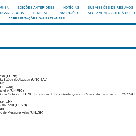
QUISA
EDIÇÕES ANTERIORES
NOTÍCIAS
SUBMISSÕES DE RESUMOS
ORGANIZADORA
TEMPLATE
INSCRIÇÕES
ALOJAMENTO SOLIDÁRIO E 
APRESENTAÇÕES PALESTRANTES
s
bosa (FCRB)
s da Saúde de Alagoas (UNCISAL)
UFMG)
 (UFSCar)
Janeiro (UNIRIO)
e Santa Catarina - UFSC, Programa de Pós-Graduação em Ciência da Informação - PGCIN/
os
nse (UFF)
l do Piauí (UESPI)
sp)
lio de Mesquita Filho (UNESP)