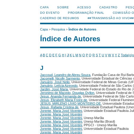
CAPA
SOBRE
ACESSO
CADASTRO
PES
DO EVENTO
PROGRAMAÇÃO FINAL
COMISSÃO 
CADERNO DE RESUMOS
##TRANSMISSÃO AO VIVO##
Capa
>
Pesquisa
>
Índice de Autores
Índice de Autores
A
B
C
D
E
F
G
H
I
J
K
L
M
N
O
P
Q
R
S
T
U
V
W
X
Y
Z
Toda(o)
J
Jaccoud, Leandro de Abreu Souza
, Fundação Casa de Rui Bar
Jacomelli, Nicolly Sarmento
, Universidade Estadual de Ciência
Januário, José Nelio
, Universidade Federal de Minas Gerais (
Januário, Letícia Azevedo
, Universidade Federal de São Carlos
Jardim, José Maria
, Universidade Federal do Estado do Rio de 
Jeronimo de Macedo, Douglas Dyllon
, Universidade Federal d
Jesus, Ananda Fernanda de
, Universidade Federal de São Carl
Jesus, Elizabeth Maria Freire de
, Universidade Federal Flumine
JESUS, MIRLENO LÍVIO MONTEIRO DE
, Universidade Estadua
Jesus, Rafaela Cristina de
, Universidade Estadual Paulista (Une
Jorente, Maria José Vicentini
, Universidade Estadual Paulista Ju
Jorente, Maria José Vicentini
Jorente, Maria José Vicentini
, Unesp Marília
Jorente, Maria José Vicentini
, Unesp Marília (Brasil)
Jorente, Maria José Vicentini
, PPGCI - Unesp Marília
Jorente, Maria José Vicentini
, Universidade Estadual Paulista
Jorente, Maria José Vicentini