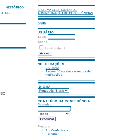
HISTÓRICO
SISTEMA ELETRÔNICO DE
HOTÉIS
ADMINISTRAÇÃO DE CONFERÊNCIAS
Ajuda
USUÁRIO
Login
Senha
Lembrar de mim
NOTIFICAÇÕES
Visualizar
Assinar
/
Cancelar assinatura de
notificações
IDIOMA
UFSC
CONTEÚDO DA CONFERÊNCIA
Pesquisa
Procurar
Por Conferência
Por Autor