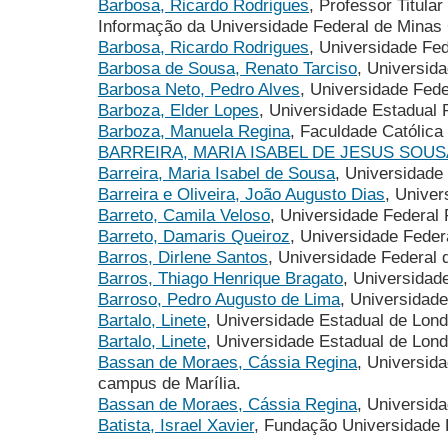
Barbosa, Ricardo Rodrigues
, Professor Titula
Informação da Universidade Federal de Minas
Barbosa, Ricardo Rodrigues
, Universidade Fe
Barbosa de Sousa, Renato Tarciso
, Universida
Barbosa Neto, Pedro Alves
, Universidade Fed
Barboza, Elder Lopes
, Universidade Estadual 
Barboza, Manuela Regina
, Faculdade Católica 
BARREIRA, MARIA ISABEL DE JESUS SOUS
Barreira, Maria Isabel de Sousa
, Universidade
Barreira e Oliveira, João Augusto Dias
, Univer
Barreto, Camila Veloso
, Universidade Federal
Barreto, Damaris Queiroz
, Universidade Feder
Barros, Dirlene Santos
, Universidade Federal
Barros, Thiago Henrique Bragato
, Universidad
Barroso, Pedro Augusto de Lima
, Universidad
Bartalo, Linete
, Universidade Estadual de Lond
Bartalo, Linete
, Universidade Estadual de Londr
Bassan de Moraes, Cássia Regina
, Universid
campus de Marília.
Bassan de Moraes, Cássia Regina
, Universid
Batista, Israel Xavier
, Fundação Universidade 