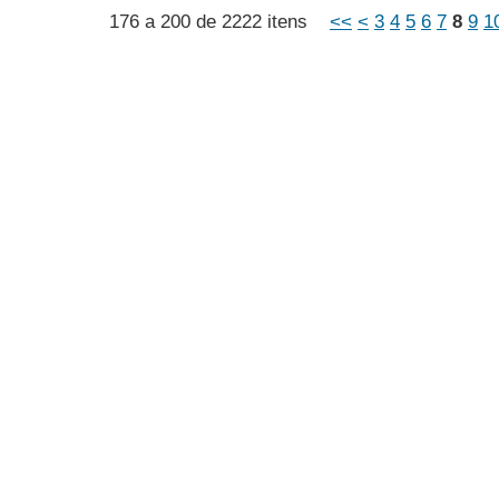
176 a 200 de 2222 itens
<<
<
3
4
5
6
7
8
9
1