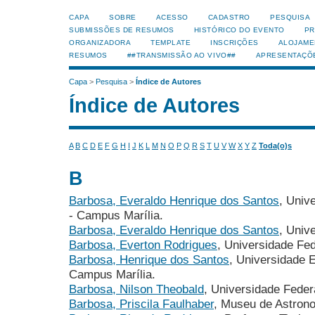
CAPA
SOBRE
ACESSO
CADASTRO
PESQUISA
SUBMISSÕES DE RESUMOS
HISTÓRICO DO EVENTO
PR
ORGANIZADORA
TEMPLATE
INSCRIÇÕES
ALOJAME
RESUMOS
##TRANSMISSÃO AO VIVO##
APRESENTAÇÕ
Capa
>
Pesquisa
>
Índice de Autores
Índice de Autores
A
B
C
D
E
F
G
H
I
J
K
L
M
N
O
P
Q
R
S
T
U
V
W
X
Y
Z
Toda(o)s
B
Barbosa, Everaldo Henrique dos Santos
, Univ
- Campus Marília.
Barbosa, Everaldo Henrique dos Santos
, Univ
Barbosa, Everton Rodrigues
, Universidade Fe
Barbosa, Henrique dos Santos
, Universidade 
Campus Marília.
Barbosa, Nilson Theobald
, Universidade Feder
Barbosa, Priscila Faulhaber
, Museu de Astron