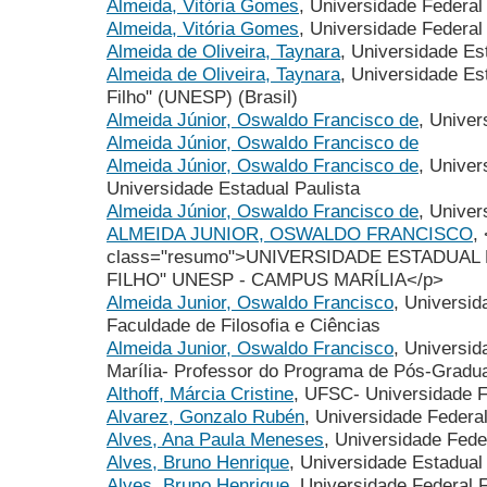
Almeida, Vitória Gomes
, Universidade Federa
Almeida, Vitória Gomes
, Universidade Federal
Almeida de Oliveira, Taynara
, Universidade Es
Almeida de Oliveira, Taynara
, Universidade Es
Filho" (UNESP) (Brasil)
Almeida Júnior, Oswaldo Francisco de
, Univer
Almeida Júnior, Oswaldo Francisco de
Almeida Júnior, Oswaldo Francisco de
, Univer
Universidade Estadual Paulista
Almeida Júnior, Oswaldo Francisco de
, Univer
ALMEIDA JUNIOR, OSWALDO FRANCISCO
,
class="resumo">UNIVERSIDADE ESTADUAL 
FILHO" UNESP - CAMPUS MARÍLIA</p>
Almeida Junior, Oswaldo Francisco
, Universid
Faculdade de Filosofia e Ciências
Almeida Junior, Oswaldo Francisco
, Universi
Marília- Professor do Programa de Pós-Gradu
Althoff, Márcia Cristine
, UFSC- Universidade F
Alvarez, Gonzalo Rubén
, Universidade Feder
Alves, Ana Paula Meneses
, Universidade Fed
Alves, Bruno Henrique
, Universidade Estadua
Alves, Bruno Henrique
, Universidade Federal 