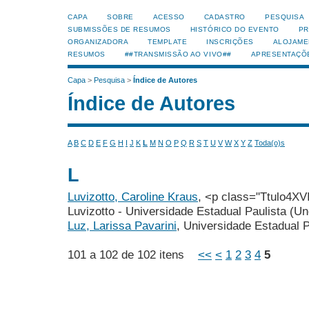
CAPA
SOBRE
ACESSO
CADASTRO
PESQUISA
SUBMISSÕES DE RESUMOS
HISTÓRICO DO EVENTO
PR
ORGANIZADORA
TEMPLATE
INSCRIÇÕES
ALOJAME
RESUMOS
##TRANSMISSÃO AO VIVO##
APRESENTAÇÕ
Capa
>
Pesquisa
>
Índice de Autores
Índice de Autores
A
B
C
D
E
F
G
H
I
J
K
L
M
N
O
P
Q
R
S
T
U
V
W
X
Y
Z
Toda(o)s
L
Luvizotto, Caroline Kraus
, <p class="Ttulo4X
Luvizotto - Universidade Estadual Paulista (U
Luz, Larissa Pavarini
, Universidade Estadual 
101 a 102 de 102 itens
<<
<
1
2
3
4
5