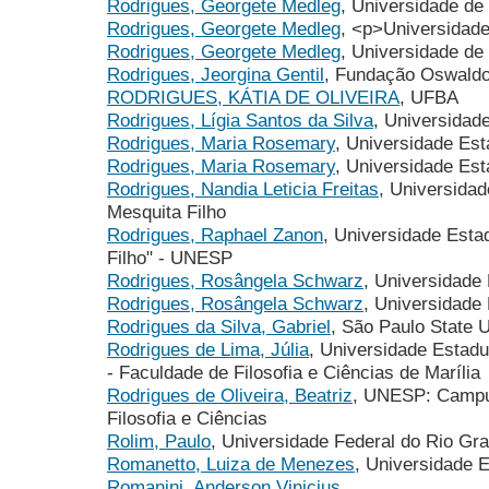
Rodrigues, Georgete Medleg
, Universidade de 
Rodrigues, Georgete Medleg
, <p>Universidade
Rodrigues, Georgete Medleg
, Universidade de 
Rodrigues, Jeorgina Gentil
, Fundação Oswaldo
RODRIGUES, KÁTIA DE OLIVEIRA
, UFBA
Rodrigues, Lígia Santos da Silva
, Universidad
Rodrigues, Maria Rosemary
, Universidade Est
Rodrigues, Maria Rosemary
, Universidade Est
Rodrigues, Nandia Leticia Freitas
, Universidad
Mesquita Filho
Rodrigues, Raphael Zanon
, Universidade Estad
Filho" - UNESP
Rodrigues, Rosângela Schwarz
, Universidade
Rodrigues, Rosângela Schwarz
, Universidade
Rodrigues da Silva, Gabriel
, São Paulo State 
Rodrigues de Lima, Júlia
, Universidade Estadua
- Faculdade de Filosofia e Ciências de Marília
Rodrigues de Oliveira, Beatriz
, UNESP: Campus
Filosofia e Ciências
Rolim, Paulo
, Universidade Federal do Rio Gr
Romanetto, Luiza de Menezes
, Universidade 
Romanini, Anderson Vinicius