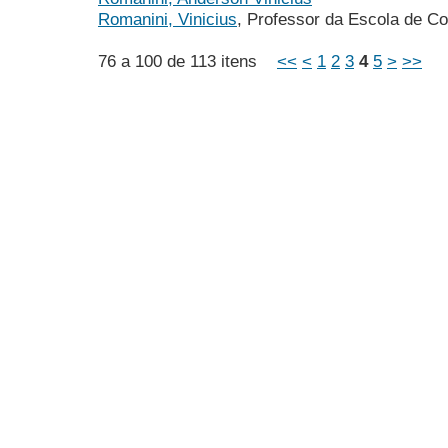
Romanini, Vinicius
, Professor da Escola de C
76 a 100 de 113 itens
<<
<
1
2
3
4
5
>
>>