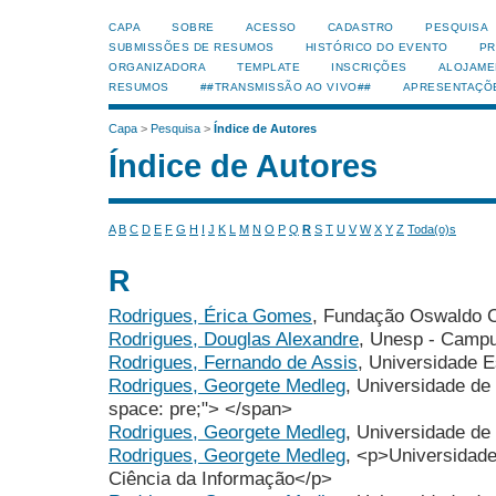
CAPA
SOBRE
ACESSO
CADASTRO
PESQUISA
SUBMISSÕES DE RESUMOS
HISTÓRICO DO EVENTO
PR
ORGANIZADORA
TEMPLATE
INSCRIÇÕES
ALOJAME
RESUMOS
##TRANSMISSÃO AO VIVO##
APRESENTAÇÕ
Capa
>
Pesquisa
>
Índice de Autores
Índice de Autores
A
B
C
D
E
F
G
H
I
J
K
L
M
N
O
P
Q
R
S
T
U
V
W
X
Y
Z
Toda(o)s
R
Rodrigues, Érica Gomes
, Fundação Oswaldo C
Rodrigues, Douglas Alexandre
, Unesp - Campu
Rodrigues, Fernando de Assis
, Universidade 
Rodrigues, Georgete Medleg
, Universidade de
space: pre;"> </span>
Rodrigues, Georgete Medleg
, Universidade de 
Rodrigues, Georgete Medleg
, <p>Universidad
Ciência da Informação</p>