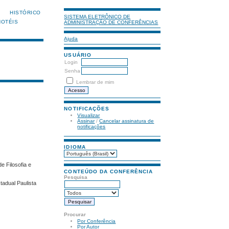
HISTÓRICO
SISTEMA ELETRÔNICO DE
HOTÉIS
ADMINISTRAÇÃO DE CONFERÊNCIAS
Ajuda
USUÁRIO
Login
Senha
Lembrar de mim
NOTIFICAÇÕES
Visualizar
Assinar
/
Cancelar assinatura de
notificações
IDIOMA
e Filosofia e
CONTEÚDO DA CONFERÊNCIA
Pesquisa
tadual Paulista
Procurar
Por Conferência
Por Autor