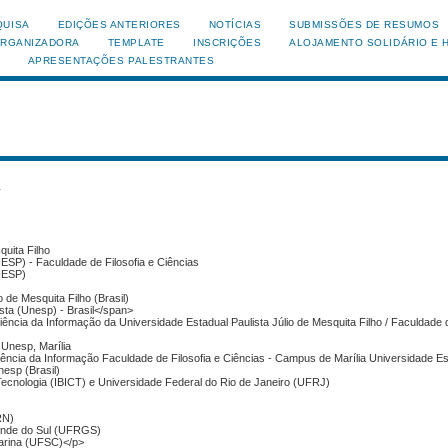
QUISA
EDIÇÕES ANTERIORES
NOTÍCIAS
SUBMISSÕES DE RESUMOS
ORGANIZADORA
TEMPLATE
INSCRIÇÕES
ALOJAMENTO SOLIDÁRIO E 
APRESENTAÇÕES PALESTRANTES
s
quita Filho
NESP) - Faculdade de Filosofia e Ciências
UNESP)
o de Mesquita Filho (Brasil)
sta (Unesp) - Brasil</span>
cia da Informação da Universidade Estadual Paulista Júlio de Mesquita Filho / Faculdade d
 Unesp, Marília
ncia da Informação Faculdade de Filosofia e Ciências - Campus de Marília Universidade Es
nesp (Brasil)
e Tecnologia (IBICT) e Universidade Federal do Rio de Janeiro (UFRJ)
RN)
rande do Sul (UFRGS)
tarina (UFSC)</p>