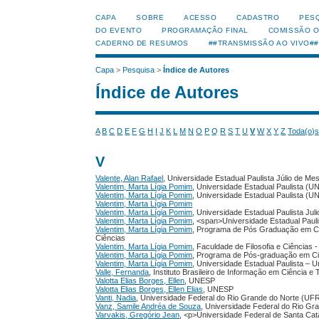
CAPA
SOBRE
ACESSO
CADASTRO
PES
DO EVENTO
PROGRAMAÇÃO FINAL
COMISSÃO 
CADERNO DE RESUMOS
##TRANSMISSÃO AO VIVO##
Capa
>
Pesquisa
>
Índice de Autores
Índice de Autores
A
B
C
D
E
F
G
H
I
J
K
L
M
N
O
P
Q
R
S
T
U
V
W
X
Y
Z
Toda(o)
V
Valente, Alan Rafael
, Universidade Estadual Paulista Júlio de Mes
Valentim, Marta Lígia Pomim
, Universidade Estadual Paulista (U
Valentim, Marta Lígia Pomim
, Universidade Estadual Paulista (
Valentim, Marta Lígia Pomim
Valentim, Marta Lígia Pomim
, Universidade Estadual Paulista Juli
Valentim, Marta Lígia Pomim
, <span>Universidade Estadual Pauli
Valentim, Marta Lígia Pomim
, Programa de Pós Graduação em Ciên
Ciências
Valentim, Marta Lígia Pomim
, Faculdade de Filosofia e Ciências -
Valentim, Marta Lígia Pomim
, Programa de Pós-graduação em Ciê
Valentim, Marta Lígia Pomim
, Universidade Estadual Paulista – U
Valle, Fernanda
, Instituto Brasileiro de Informação em Ciência 
Valotta Elias Borges, Ellen
, UNESP
Valotta Elias Borges, Ellen Elias
, UNESP
Vanti, Nadia
, Universidade Federal do Rio Grande do Norte (UF
Vanz, Samile Andréa de Souza
, Universidade Federal do Rio G
Varvakis, Gregório Jean
, <p>Universidade Federal de Santa Ca