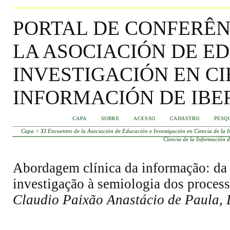
PORTAL DE CONFERÊN
LA ASOCIACIÓN DE E
INVESTIGACIÓN EN CI
INFORMACIÓN DE IBE
CAPA
SOBRE
ACESSO
CADASTRO
PESQ
Capa
>
XI Encuentro de la Asociación de Educación e Investigación en Ciencia de la 
Ciencia de la Información d
Abordagem clínica da informação: da 
investigação à semiologia dos proces
Claudio Paixão Anastácio de Paula,