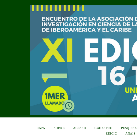
CAPA
SOBRE
ACESSO
CADASTRO
PESQUISA
EDICIC
ANAIS