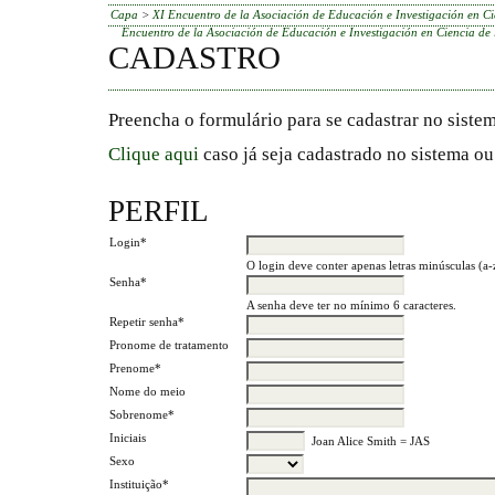
Capa
>
XI Encuentro de la Asociación de Educación e Investigación en Ci
Encuentro de la Asociación de Educación e Investigación en Ciencia de 
CADASTRO
Preencha o formulário para se cadastrar no sistem
Clique aqui
caso já seja cadastrado no sistema ou
PERFIL
Login*
O login deve conter apenas letras minúsculas (a-z
Senha*
A senha deve ter no mínimo 6 caracteres.
Repetir senha*
Pronome de tratamento
Prenome*
Nome do meio
Sobrenome*
Iniciais
Joan Alice Smith = JAS
Sexo
Instituição*