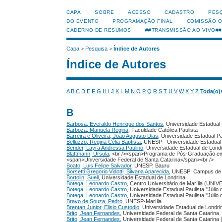
CAPA
SOBRE
ACESSO
CADASTRO
PES
DO EVENTO
PROGRAMAÇÃO FINAL
COMISSÃO 
CADERNO DE RESUMOS
##TRANSMISSÃO AO VIVO##
Capa
>
Pesquisa
>
Índice de Autores
Índice de Autores
A
B
C
D
E
F
G
H
I
J
K
L
M
N
O
P
Q
R
S
T
U
V
W
X
Y
Z
Toda(o)
B
Barbosa, Everaldo Henrique dos Santos
, Universidade Estadual 
Barboza, Manuela Regina
, Faculdade Católica Paulista
Barreira e Oliveira, João Augusto Dias
, Universidade Estadual Pa
Belluzzo, Regina Célia Baptista
, UNESP - Universidade Estadual 
Bender, Layra Andressa Paulino
, Universidade Estadual de Lond
Blattmann, Ursula
, <br /><span>Programa de Pós-Graduação em
<span>Universidade Federal de Santa Catarina</span><br />
Boato, Luis Felipe Salvador
, UNESP, Bauru
Borsetti Gregorio Vidotti, Silvana Aparecida
, UNESP: Campus de Ma
Bortolin, Sueli
, Universidade Estadual de Londrina
Botega, Leonardo Castro
, Centro Universitário de Marília (U
Botega, Leonardo Castro
, Universidade Estadual Paulista "Júlio
Botega, Leonardo Castro
, Universidade Estadual Paulista "Júlio
Bravo de Souza, Pedro
, UNESP-Marília
Brentan Junior, Elisio Custodio
, Universidade Estadual de Londr
Brito, Jean Fernandes
, Universidade Federal de Santa Catarina
Brito, Jean Fernandes
, Universidade Federal de Santa Catarina (