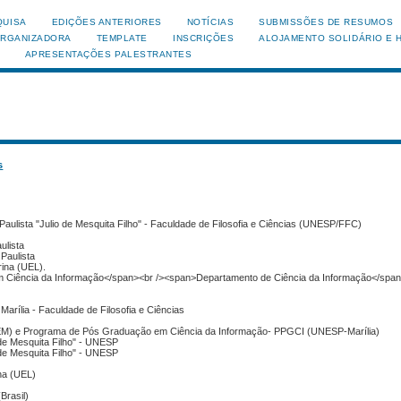
QUISA
EDIÇÕES ANTERIORES
NOTÍCIAS
SUBMISSÕES DE RESUMOS
ORGANIZADORA
TEMPLATE
INSCRIÇÕES
ALOJAMENTO SOLIDÁRIO E 
APRESENTAÇÕES PALESTRANTES
s
Paulista "Julio de Mesquita Filho" - Faculdade de Filosofia e Ciências (UNESP/FFC)
ulista
Paulista
rina (UEL).
 Ciência da Informação</span><br /><span>Departamento de Ciência da Informação</span
rília - Faculdade de Filosofia e Ciências
NIVEM) e Programa de Pós Graduação em Ciência da Informação- PPGCI (UNESP-Marília)
 de Mesquita Filho" - UNESP
 de Mesquita Filho" - UNESP
ina (UEL)
Brasil)