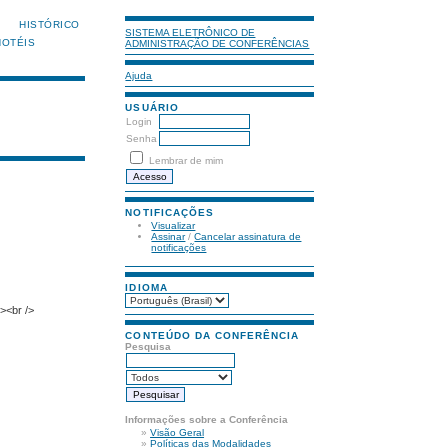
HISTÓRICO
SISTEMA ELETRÔNICO DE
HOTÉIS
ADMINISTRAÇÃO DE CONFERÊNCIAS
Ajuda
USUÁRIO
Login
Senha
Lembrar de mim
NOTIFICAÇÕES
Visualizar
Assinar
/
Cancelar assinatura de
notificações
IDIOMA
><br />
CONTEÚDO DA CONFERÊNCIA
Pesquisa
Informações sobre a Conferência
»
Visão Geral
»
Políticas das Modalidades