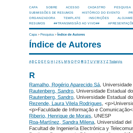
CAPA
SOBRE
ACESSO
CADASTRO
PESQUISA
SUBMISSÕES DE RESUMOS
HISTÓRICO DO EVENTO
PR
ORGANIZADORA
TEMPLATE
INSCRIÇÕES
ALOJAME
RESUMOS
##TRANSMISSÃO AO VIVO##
APRESENTAÇÕ
Capa
>
Pesquisa
>
Índice de Autores
Índice de Autores
A
B
C
D
E
F
G
H
I
J
K
L
M
N
O
P
Q
R
S
T
U
V
W
X
Y
Z
Toda(o)s
R
Ramalho, Rogério Aparecido Sá
, Universidade
Rautenberg, Sandro
, Universidade Estadual 
Rautenberg, Sandro
, Universidade Estadual 
Rezende, Laura Vilela Rodrigues
, <p>Universi
<p>Faculdade de Informação e Comunicação<
Riberio, Henrique de Morais
, UNESP
Roa-Martínez, Sandra Milena
, Universidad de
Facultad de Ingeniería Electrónica y Telecomu