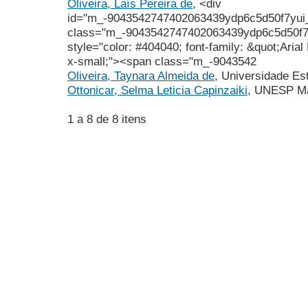
Oliveira, Laís Pereira de
, <div
id="m_-9043542747402063439ydp6c5d50f7yu
class="m_-9043542747402063439ydp6c5d50f7
style="color: #404040; font-family: &quot;Arial
x-small;"><span class="m_-9043542
Oliveira, Taynara Almeida de
, Universidade Es
Ottonicar, Selma Leticia Capinzaiki
, UNESP Ma
1 a 8 de 8 itens