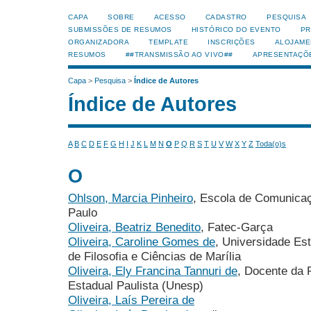
CAPA
SOBRE
ACESSO
CADASTRO
PESQUISA
SUBMISSÕES DE RESUMOS
HISTÓRICO DO EVENTO
PR
ORGANIZADORA
TEMPLATE
INSCRIÇÕES
ALOJAME
RESUMOS
##TRANSMISSÃO AO VIVO##
APRESENTAÇÕ
Capa
>
Pesquisa
>
Índice de Autores
Índice de Autores
A
B
C
D
E
F
G
H
I
J
K
L
M
N
O
P
Q
R
S
T
U
V
W
X
Y
Z
Toda(o)s
O
Ohlson, Marcia Pinheiro
, Escola de Comunicaç
Paulo
Oliveira, Beatriz Benedito
, Fatec-Garça
Oliveira, Caroline Gomes de
, Universidade Es
de Filosofia e Ciências de Marília
Oliveira, Ely Francina Tannuri de
, Docente da 
Estadual Paulista (Unesp)
Oliveira, Laís Pereira de