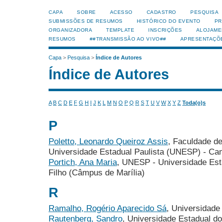
CAPA
SOBRE
ACESSO
CADASTRO
PESQUISA
SUBMISSÕES DE RESUMOS
HISTÓRICO DO EVENTO
PR
ORGANIZADORA
TEMPLATE
INSCRIÇÕES
ALOJAME
RESUMOS
##TRANSMISSÃO AO VIVO##
APRESENTAÇÕ
Capa
>
Pesquisa
>
Índice de Autores
Índice de Autores
A
B
C
D
E
F
G
H
I
J
K
L
M
N
O
P
Q
R
S
T
U
V
W
X
Y
Z
Toda(o)s
P
Poletto, Leonardo Queiroz Assis
, Faculdade de
Universidade Estadual Paulista (UNESP) - Ca
Portich, Ana Maria
, UNESP - Universidade Esta
Filho (Câmpus de Marília)
R
Ramalho, Rogério Aparecido Sá
, Universidade
Rautenberg, Sandro
, Universidade Estadual 