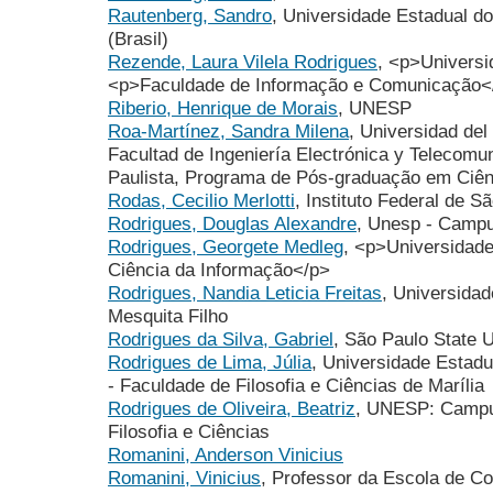
Rautenberg, Sandro
, Universidade Estadual 
(Brasil)
Rezende, Laura Vilela Rodrigues
, <p>Universi
<p>Faculdade de Informação e Comunicação<
Riberio, Henrique de Morais
, UNESP
Roa-Martínez, Sandra Milena
, Universidad de
Facultad de Ingeniería Electrónica y Telecomu
Paulista, Programa de Pós-graduação em Ciên
Rodas, Cecilio Merlotti
, Instituto Federal de 
Rodrigues, Douglas Alexandre
, Unesp - Campu
Rodrigues, Georgete Medleg
, <p>Universidad
Ciência da Informação</p>
Rodrigues, Nandia Leticia Freitas
, Universidad
Mesquita Filho
Rodrigues da Silva, Gabriel
, São Paulo State 
Rodrigues de Lima, Júlia
, Universidade Estadua
- Faculdade de Filosofia e Ciências de Marília
Rodrigues de Oliveira, Beatriz
, UNESP: Campus
Filosofia e Ciências
Romanini, Anderson Vinicius
Romanini, Vinicius
, Professor da Escola de C