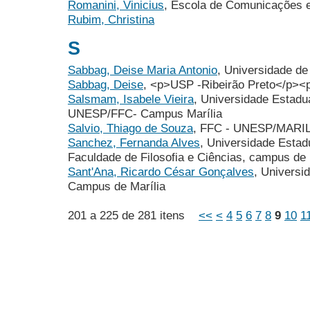
Romanini, Vinicius
, Escola de Comunicações e
Rubim, Christina
S
Sabbag, Deise Maria Antonio
, Universidade de
Sabbag, Deise
, <p>USP -Ribeirão Preto</p><
Salsmam, Isabele Vieira
, Universidade Estadua
UNESP/FFC- Campus Marília
Salvio, Thiago de Souza
, FFC - UNESP/MARI
Sanchez, Fernanda Alves
, Universidade Estadu
Faculdade de Filosofia e Ciências, campus de 
Sant'Ana, Ricardo César Gonçalves
, Universi
Campus de Marília
201 a 225 de 281 itens
<<
<
4
5
6
7
8
9
10
1