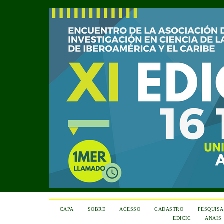
CAPA
SOBRE
ACESSO
CADASTRO
PESQUISA
EDICIC
ANAIS