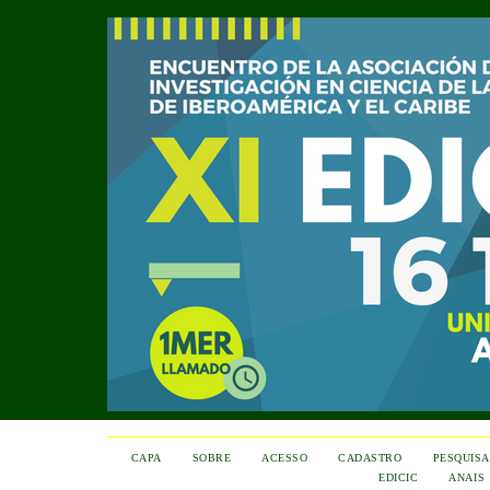
CAPA
SOBRE
ACESSO
CADASTRO
PESQUISA
EDICIC
ANAIS