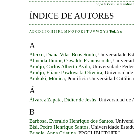
Capa
>
Pesquisa
>
Índice 
ÍNDICE DE AUTORES
A
B
C
D
E
F
G
H
I
J
K
L
M
N
O
P
Q
R
S
T
U
V
W
X
Y
Z
Toda(o)s
A
Aleixo, Diana Vilas Boas Souto
, Universidade Es
Almeida Júnior, Oswaldo Francisco de
, Universi
Araújo, Carlos Alberto Ávila
, Universidade Fede
Araújo, Eliane Pawlowski Oliveira
, Universidad
Arakaki, Mónica
, Pontificia Universidad Católic
Á
Álvarez Zapata, Didier de Jesús
, Universidad de 
B
Barbosa, Everaldo Henrique dos Santos
, Univers
Bisi, Pedro Henrique Santos
, Universidade Estadu
Brisola, Anna Cristina
, PPGCI IBICT/UFRJ