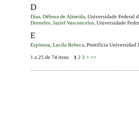
D
Dias, Débora de Almeida
, Universidade Federal
Dorneles, Jaziel Vasconcelos
, Universidade Fede
E
Espinosa, Lucila Rebeca
, Pontificia Universidad 
1 a 25 de 74 itens
1
2
3
>
>>