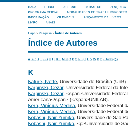
CAPA
SOBRE
ACESSO
CADASTRO
PESQUISA
PROGRAMA OFICIAL
MODALIDADES DE TRABALHO/POSTER
INFORMAÇÃO
VII ENECIN
LANÇAMENTO DE LIVROS
LIVRO
ANAIS
Capa
>
Pesquisa
>
Índice de Autores
Índice de Autores
A
B
C
D
E
F
G
H
I
J
K
L
M
N
O
P
Q
R
S
T
U
V
W
X
Y
Z
Toda(o)s
K
Kafure, Ivette
, Universidade de Brasília (UnB)
Karpinski, Cezar
, Universidade Federal da In
Karpinski, Cezar
, <span>Universidade Federal
Americana</span> (</span>UNILAB).
Kern, Vinícius Medina
, Universidade Federal 
Kern, Vinícius Medina
, Universidade Federal 
Kobashi, Nair Yumiko
, Universidade de São P
Kobashi, Nair Yumiko
, <p>Universidade de Sã