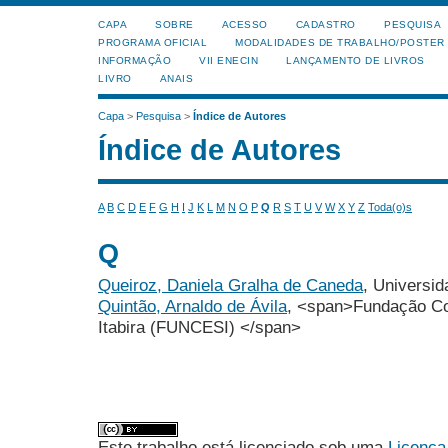
CAPA
SOBRE
ACESSO
CADASTRO
PESQUISA
PROGRAMA OFICIAL
MODALIDADES DE TRABALHO/POSTER
INFORMAÇÃO
VII ENECIN
LANÇAMENTO DE LIVROS
LIVRO
ANAIS
Capa
>
Pesquisa
>
Índice de Autores
Índice de Autores
A
B
C
D
E
F
G
H
I
J
K
L
M
N
O
P
Q
R
S
T
U
V
W
X
Y
Z
Toda(o)s
Q
Queiroz, Daniela Gralha de Caneda
, Universid
Quintão, Arnaldo de Ávila
, <span>Fundação Co
Itabira (FUNCESI) </span>
Este trabalho está licenciado sob uma
Licença