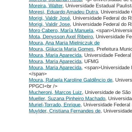
Moreira, Walter
, Universidade Estadual Pauli
Moresi, Eduardo Amadeu Dutra
, Universidade 
Morigi, Valdir José
, Universidade Federal do 
Morigi, Valdir Jose
, Universidade Federal do 
Moro Cabero, María Manuela
, <span>Univers
Mota, Denysson Axel Ribeiro
, Universidade Fe
Moura, Ana Maria Mielniczuk de
Moura, Gláucia Maria Gomes
, Prefeitura Mun
Moura, Maria Aparecida
, Universidade Federa
Moura, Maria Aparecida
, UFMG
Moura, Maria Aparecida
, <span>Universidade
</span>
Moura, Rafaela Karoline Galdêncio de
, Univer
PPGCI<br />
Mucheroni, Marcos Luiz
, Universidade de São
Mueller, Suzana Pinheiro Machado
, Universida
Muriel-Torrado, Enrique
, Universidade Federal
Muylder, Cristiana Fernandes de
, Universida