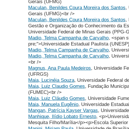
Gerais (UFMG)
Maculan, Benildes Coura Moreira dos Santos
,
Gerais (UFMG)<br />
Maculan, Benildes Coura Moreira dos Santos
,
Gestão e Organização do Conhecimento da Esc
Universidade Federal de Minas Gerais (PP
Madio, Telma Campanha de Carvalho
, <span s
pre;">Universidade Estadual Paulista (UNESP
Madio, Telma Campanha de Carvalho
, Univer
Madio, Telma Campanha de Carvalho
, Univer
<br />
Magnus, Ana Paula Medeiros
, Universidade F
(UFRGS)
Maia, Lucinéia Souza
, Universidade Federal 
Maia, Luiz Claudio Gomes
, Fundação Municip
(FUMEC)<br />
Maia, Luiz Cláudio Gomes
, Universidade Fu
Maia, Manuela Eugênio
, Universidade Estadua
Mangan, Patrícia Kayser Vargas
, Universidad
Manhique, Ilídio Lobato Ernesto
, <p>Universid
Mesquita Filho/Marília</p><p>Escola Superio
Manini, Miriam Paula
, Universidade de Brasíli