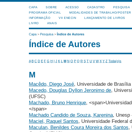
CAPA
SOBRE
ACESSO
CADASTRO
PESQUISA
PROGRAMA OFICIAL
MODALIDADES DE TRABALHO/POSTER
INFORMAÇÃO
VII ENECIN
LANÇAMENTO DE LIVROS
LIVRO
ANAIS
Capa
>
Pesquisa
>
Índice de Autores
Índice de Autores
A
B
C
D
E
F
G
H
I
J
K
L
M
N
O
P
Q
R
S
T
U
V
W
X
Y
Z
Toda(o)s
M
Macêdo, Diego José
, Universidade de Brasíli
Macedo, Douglas Dyllon Jeronimo de
, Univers
(UFSC)
Machado, Bruno Henrique
, <span>Universidad
</span>
Machado Candido de Souza, Karenina
, Unesp 
Maciel, Raquel Santos
, Universidade Federal
Maculan, Benildes Coura Moreira dos Santos
,