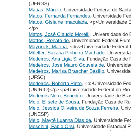
(UFRGS)
Matias, Márcio
, Universidade Federal de Sant
Matos, Fernanda Fernandes
, Universidade Fe
Matos, Gislaine Imaculada
, <p>Universidade 
</p>
Matos, José Claudio Morelli
, Universidade do
Mattos, Renato de
, Universidade Federal Flu
Mayrinck, Marina
, <div>Universidade Federal
Müeller, Suzana Pinheiro Machado
, Universida
Medeiros, Ana Ligia Silva
, Fundação Casa de 
Medeiros, José Mauro Gouveia de
, Universida
Medeiros, Marisa Brascher Basilio
, Universid
(UFSC)
Medeiros, Roberta Pinto
, <p>Universidade Fed
(UNIRIO)</p><p>Universidade Federal do Ri
Medeiros Neto, Benedito
, Universidade de Bra
Melo, Elisete de Sousa
, Fundação Casa de Ru
Melo, Jessica Oliveira de Souza Ferreira
, Uni
(UNESP)
Melo, Maytê Luanna Dias de
, Universidade Fe
Meschini, Fabio Orsi
, Universidade Estadual 