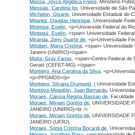
Messa, Joyce Angélica Freire
, Minstério Públi
Messias, Carolina Ito
, Universidade de São P
Michelon, Gisane
, Universidade Estadual do
Milanez, Douglas Henrique
, Universidade Fed
Mintegui, Evelin
, <p>Universide Federal do R
Mintegui, Evelin
, <span> Universidade Federa
Miranda, Zeny Duarte de
, <p>Universidade Fe
Mitidieri, Maria Cristina
, <span> Universidade 
Janeiro (UNIRIO)</span>
Moita, Gray Farias
, <span>Centro Federal de
Gerais (CEFET-MG).</span>
Monteiro, Ana Carolina da Silva
, <p>Universid
<p>PPGMDS</p>
Monteiro, Silvana Drumond
, ( Universidade Es
Montoya-Mogollón, Juan Bernardo
, Universid
Moraes, Cássia Regina Bassan de
, Faculdade
Moraes, Miriam Gontijo de
, UNIVERSIDADE 
JANEIRO (UNIRIO)<br />
Moraes, Miriam Gontijo de
, UNIVERSIDADE 
JANEIRO (UFRJ)
Moraes, Sonia Cristina Bocardi de
, Universid
Moreira, Jonathan Rosa
, <p>Universidade de 