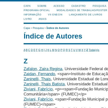
CAPA
SOBRE
ACESSO
CADASTRO
PESQUISA
PROGRAMA OFICIAL
MODALIDADES DE TRABALHO/POSTER
INFORMAÇÃO
VII ENECIN
LANÇAMENTO DE LIVROS
LIVRO
ANAIS
Capa
>
Pesquisa
>
Índice de Autores
Índice de Autores
A
B
C
D
E
F
G
H
I
J
K
L
M
N
O
P
Q
R
S
T
U
V
W
X
Y
Z
Toda(o)s
Z
Zafalon, Zaira Regina
, Universidade Federal 
Zaidan, Fernando
, <span>Instituto de Educaç
Zaninelli, Thais
, Universidade Estadual de Lon
Zaninelli, Thais Batista
, Universidade Estadual
Ziviani, Fabrício
, <p><span>Fundação Municip
Comunitária</span> (FUMEC)</p>
Ziviani, Fabrício
, <span>Fundação Municipal p
(FUMEC)</span>