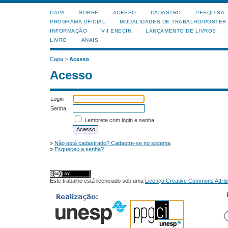
CAPA
SOBRE
ACESSO
CADASTRO
PESQUISA
PROGRAMA OFICIAL
MODALIDADES DE TRABALHO/POSTER
INFORMAÇÃO
VII ENECIN
LANÇAMENTO DE LIVROS
LIVRO
ANAIS
Capa
>
Acesso
Acesso
Login
Senha
Lembrete com login e senha
»
Não está cadastrado? Cadastre-se no sistema
»
Esqueceu a senha?
Este trabalho está licenciado sob uma
Licença Creative Commons Attrib