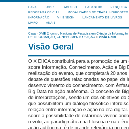
CAPA
SOBRE
ACESSO
CADASTRO
PESQUISA
PROGRAMA OFICIAL
MODALIDADES DE TRABALHO/POSTER
INFORMAÇÃO
VII ENECIN
LANÇAMENTO DE LIVROS
LIVRO
ANAIS
Capa
>
XVIII Encontro Nacional de Pesquisa em Ciência da Informação
DE INFORMAÇÃO, CONHECIMENTO E AÇÃO
>
Visão Geral
Visão Geral
O X EIICA contribuirá para a promoção de um diá
sobre Informação, Conhecimento, Ação e Big D
realização do evento, que completará 20 anos 
debate de questões relacionadas ao papel da i
desenvolvimento do conhecimento, com ênfase
Big Data na ação autônoma. O conceito de Big
de interpretações, sendo um dos objetivos do
que possibilitem um diálogo filosófico-interdisc
relação entre informação e ação na era digital. 
sobre a possibilidade de estarmos vivenciand
revolução paradigmática na filosofia e na ciên
ação autônoma, é de grande relevância no cenár