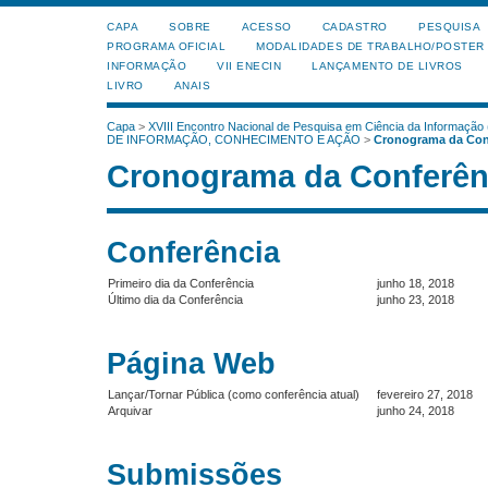
CAPA
SOBRE
ACESSO
CADASTRO
PESQUISA
PROGRAMA OFICIAL
MODALIDADES DE TRABALHO/POSTER
INFORMAÇÃO
VII ENECIN
LANÇAMENTO DE LIVROS
LIVRO
ANAIS
Capa
>
XVIII Encontro Nacional de Pesquisa em Ciência da Informação
DE INFORMAÇÃO, CONHECIMENTO E AÇÃO
>
Cronograma da Con
Cronograma da Conferên
Conferência
Primeiro dia da Conferência
junho 18, 2018
Último dia da Conferência
junho 23, 2018
Página Web
Lançar/Tornar Pública (como conferência atual)
fevereiro 27, 2018
Arquivar
junho 24, 2018
Submissões