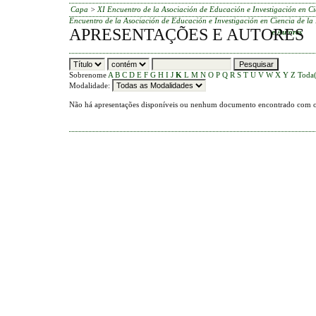
Capa
>
XI Encuentro de la Asociación de Educación e Investigación en Ci
Encuentro de la Asociación de Educación e Investigación en Ciencia de la
APRESENTAÇÕES E AUTORES
e Autores
Sobrenome
A
B
C
D
E
F
G
H
I
J
K
L
M
N
O
P
Q
R
S
T
U
V
W
X
Y
Z
Toda(
Modalidade:
Não há apresentações disponíveis ou nenhum documento encontrado com os