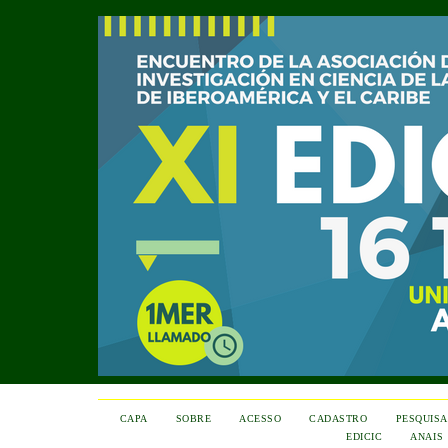
CAPA
SOBRE
ACESSO
CADASTRO
PESQUISA
EDICIC
ANAIS