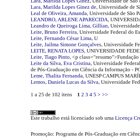
Lara, Marilda Lopes Ginez
, Universidade de São
Lara, Marilda Lopes Ginez de
, Universidade de S
Leal de Oliveira, Amanda
, Universidade de São P
LEANDRO, ARLENE APARECIDA
, UNIVERSI
Leandro de Queiroga Lima, Gillian
, Universidade
Leite, Bruno Ferreira
, Universidade Federal do E
Leite, Fernando César Lima
, U
Leite, Jailma Simone Gonçalves
, Universidade F
LEITE, RENATA LOPES
, UNIVERSIDADE FEDE
Leite, Tiago Pinto
, <p class="resumo">Fundação
Leite da Silva, Eva Cristina
, Universidade Federa
de Pós-Graduação em Ciência da Informação - 
Leme, Thalita Fernanda
, UNESP CAMPUS MARÍ
Lemos, Daniela Lucas da Silva
, Universidade Fed
1 a 25 de 102 itens
1
2
3
4
5
>
>>
Este trabalho está licenciado sob uma
Licença Cr
Promoção: Programa de Pós-Graduação em Ciênc