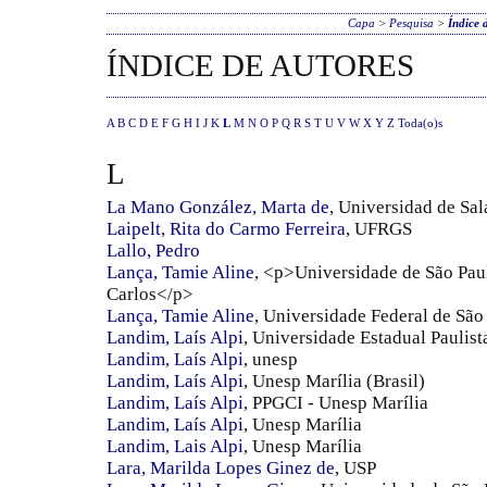
Capa
>
Pesquisa
>
Índice 
ÍNDICE DE AUTORES
A
B
C
D
E
F
G
H
I
J
K
L
M
N
O
P
Q
R
S
T
U
V
W
X
Y
Z
Toda(o)s
L
La Mano González, Marta de
, Universidad de Sa
Laipelt, Rita do Carmo Ferreira
, UFRGS
Lallo, Pedro
Lança, Tamie Aline
, <p>Universidade de São Pau
Carlos</p>
Lança, Tamie Aline
, Universidade Federal de São
Landim, Laís Alpi
, Universidade Estadual Paulist
Landim, Laís Alpi
, unesp
Landim, Laís Alpi
, Unesp Marília (Brasil)
Landim, Laís Alpi
, PPGCI - Unesp Marília
Landim, Laís Alpi
, Unesp Marília
Landim, Lais Alpi
, Unesp Marília
Lara, Marilda Lopes Ginez de
, USP