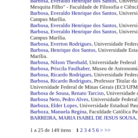
Barbosa, Everaldo Henrique dos Santos
, Univers
Mesquita Filho" - Faculdade de Filosofia e Ciên
Barbosa, Everaldo Henrique dos Santos
, Univers
Campus Marília.
Barbosa, Everaldo Henrique dos Santos
, Univers
Barbosa, Everaldo Henrique dos Santos
, Univers
Campus Marília.
Barbosa, Everton Rodrigues
, Universidade Feder
Barbosa, Henrique dos Santos
, Universidade Est
Marília.
Barbosa, Nilson Theobald
, Universidade Federal
Barbosa, Priscila Faulhaber
, Museu de Astronomi
Barbosa, Ricardo Rodrigues
, Universidade Fede
Barbosa, Ricardo Rodrigues
, Professor Titular d
Universidade Federal de Minas Gerais (ECI/UFM
Barbosa de Sousa, Renato Tarciso
, Universidade 
Barbosa Neto, Pedro Alves
, Universidade Federa
Barboza, Elder Lopes
, Universidade Estadual Pa
Barboza, Manuela Regina
, Faculdade Católica Pa
BARREIRA, MARIA ISABEL DE JESUS SOUSA
1 a 25 de 149 itens
1
2
3
4
5
6
>
>>