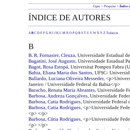
Capa
>
Pesquisa
>
Índice 
ÍNDICE DE AUTORES
A
B
C
D
E
F
G
H
I
J
K
L
M
N
O
P
Q
R
S
T
U
V
W
X
Y
Z
Toda(o)s
B
B. R. Fornasier, Cleuza
, Universidade Estadual d
Bagatini, José Augusto
, Universidade Estadual P
Bagot, Rosa Estopá
, Universitat Pompeu Fabra 
Bahia, Eliana Maria dos Santos
, UFSC- Universid
Ballardo, Luciana Oliveira Messeder
, <p>Univers
Janeiro / Universidade Federal da Bahia</p>
Baracho, Renata Maria Abrantes
, Universidade 
Barbosa, Andreza Gonçalves
, Universidade Fede
Barbosa, Catia Rodrigues
, Universidade Federal
Barbosa, Catia Rodrigues
, <p>Universidade Fed
<p> </p>
Barbosa, Cátia Rodrigues
, <p>Universidade Fed
<p> </p>