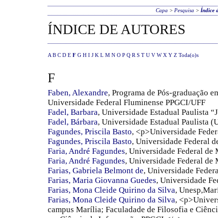
Capa
>
Pesquisa
>
Índice 
ÍNDICE DE AUTORES
A
B
C
D
E
F
G
H
I
J
K
L
M
N
O
P
Q
R
S
T
U
V
W
X
Y
Z
Toda(o)s
F
Faben, Alexandre
, Programa de Pós-graduação e
Universidade Federal Fluminense PPGCI/UFF
Fadel, Barbara
, Universidade Estadual Paulista 
Fadel, Bárbara
, Universidade Estadual Paulista 
Fagundes, Priscila Basto
, <p>Universidade Feder
Fagundes, Priscila Basto
, Universidade Federal d
Faria, André Fagundes
, Universidade Federal de 
Faria, André Fagundes
, Universidade Federal de
Farias, Gabriela Belmont de
, Universidade Feder
Farias, Maria Giovanna Guedes
, Universidade Fe
Farias, Mona Cleide Quirino da Silva
, Unesp,Marí
Farias, Mona Cleide Quirino da Silva
, <p>Univer
campus Marília; Faculadade de Filosofia e Ciên