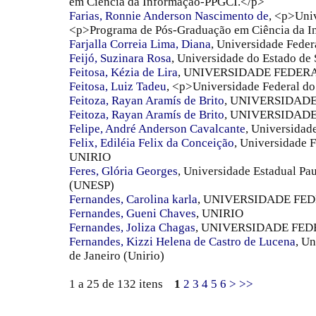
em Ciência da Informação-PPGCI.</p>
Farias, Ronnie Anderson Nascimento de
, <p>Uni
<p>Programa de Pós-Graduação em Ciência da I
Farjalla Correia Lima, Diana
, Universidade Feder
Feijó, Suzinara Rosa
, Universidade do Estado de 
Feitosa, Kézia de Lira
, UNIVERSIDADE FEDE
Feitosa, Luiz Tadeu
, <p>Universidade Federal d
Feitoza, Rayan Aramís de Brito
, UNIVERSIDADE
Feitoza, Rayan Aramís de Brito
, UNIVERSIDADE
Felipe, André Anderson Cavalcante
, Universidad
Felix, Ediléia Felix da Conceição
, Universidade F
UNIRIO
Feres, Glória Georges
, Universidade Estadual Pau
(UNESP)
Fernandes, Carolina karla
, UNIVERSIDADE FED
Fernandes, Gueni Chaves
, UNIRIO
Fernandes, Joliza Chagas
, UNIVERSIDADE FED
Fernandes, Kizzi Helena de Castro de Lucena
, U
de Janeiro (Unirio)
1 a 25 de 132 itens
1
2
3
4
5
6
>
>>