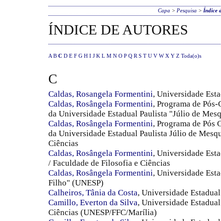
Capa
>
Pesquisa
>
Índice 
ÍNDICE DE AUTORES
A
B
C
D
E
F
G
H
I
J
K
L
M
N
O
P
Q
R
S
T
U
V
W
X
Y
Z
Toda(o)s
C
Caldas, Rosangela Formentini
, Universidade Est
Caldas, Rosângela Formentini
, Programa de Pós
da Universidade Estadual Paulista "Júlio de Mesq
Caldas, Rosângela Formentini
, Programa de Pós 
da Universidade Estadual Paulista Júlio de Mesqui
Ciências
Caldas, Rosângela Formentini
, Universidade Esta
/ Faculdade de Filosofia e Ciências
Caldas, Rosângela Formentini
, Universidade Esta
Filho" (UNESP)
Calheiros, Tânia da Costa
, Universidade Estadua
Camillo, Everton da Silva
, Universidade Estadual
Ciências (UNESP/FFC/Marília)