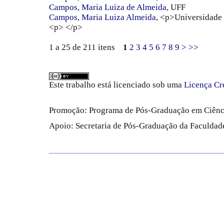
Campos, Maria Luiza de Almeida
, UFF
Campos, Maria Luiza Almeida
, <p>Universidade
<p> </p>
1 a 25 de 211 itens
1
2
3
4
5
6
7
8
9
>
>>
Este trabalho está licenciado sob uma
Licença Cr
Promoção: Programa de Pós-Graduação em Ciênc
Apoio: Secretaria de Pós-Graduação da Faculdade