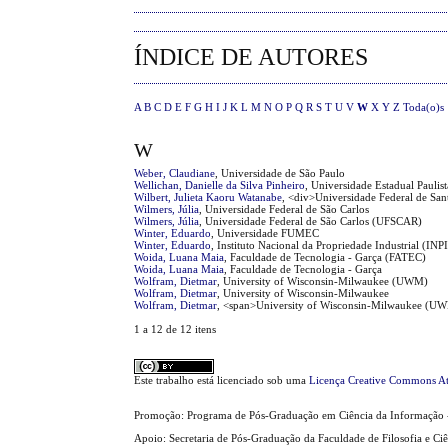
ÍNDICE DE AUTORES
A
B
C
D
E
F
G
H
I
J
K
L
M
N
O
P
Q
R
S
T
U
V
W
X
Y
Z
Toda(o)s
W
Weber, Claudiane
, Universidade de São Paulo
Wellichan, Danielle da Silva Pinheiro
, Universidade Estadual Paulis
Wilbert, Julieta Kaoru Watanabe
, <div>Universidade Federal de San
Wilmers, Júlia
, Universidade Federal de São Carlos
Wilmers, Júlia
, Universidade Federal de São Carlos (UFSCAR)
Winter, Eduardo
, Universidade FUMEC
Winter, Eduardo
, Instituto Nacional da Propriedade Industrial (INPI
Woida, Luana Maia
, Faculdade de Tecnologia - Garça (FATEC)
Woida, Luana Maia
, Faculdade de Tecnologia - Garça
Wolfram, Dietmar
, University of Wisconsin-Milwaukee (UWM)
Wolfram, Dietmar
, University of Wisconsin-Milwaukee
Wolfram, Dietmar
, <span>University of Wisconsin-Milwaukee (U
1 a 12 de 12 itens
Este trabalho está licenciado sob uma
Licença Creative Commons At
Promoção: Programa de Pós-Graduação em Ciência da Informação 
Apoio: Secretaria de Pós-Graduação da Faculdade de Filosofia e Ci