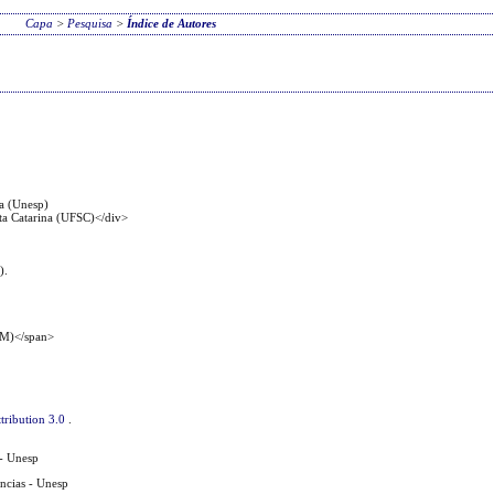
Capa
>
Pesquisa
>
Índice de Autores
ta (Unesp)
ta Catarina (UFSC)</div>
).
WM)</span>
tribution 3.0
.
- Unesp
ências - Unesp