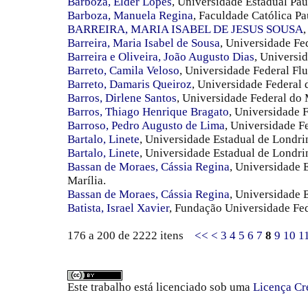
Barboza, Elder Lopes
, Universidade Estadual Pa
Barboza, Manuela Regina
, Faculdade Católica Pa
BARREIRA, MARIA ISABEL DE JESUS SOUSA
Barreira, Maria Isabel de Sousa
, Universidade Fe
Barreira e Oliveira, João Augusto Dias
, Universi
Barreto, Camila Veloso
, Universidade Federal Fl
Barreto, Damaris Queiroz
, Universidade Federal 
Barros, Dirlene Santos
, Universidade Federal do
Barros, Thiago Henrique Bragato
, Universidade 
Barroso, Pedro Augusto de Lima
, Universidade F
Bartalo, Linete
, Universidade Estadual de Londri
Bartalo, Linete
, Universidade Estadual de Londrin
Bassan de Moraes, Cássia Regina
, Universidade 
Marília.
Bassan de Moraes, Cássia Regina
, Universidade 
Batista, Israel Xavier
, Fundação Universidade Fe
176 a 200 de 2222 itens
<<
<
3
4
5
6
7
8
9
10
1
Este trabalho está licenciado sob uma
Licença Cr