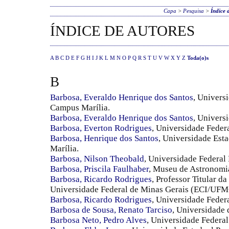
Capa
>
Pesquisa
>
Índice 
ÍNDICE DE AUTORES
A
B
C
D
E
F
G
H
I
J
K
L
M
N
O
P
Q
R
S
T
U
V
W
X
Y
Z
Toda(o)s
B
Barbosa, Everaldo Henrique dos Santos
, Univers
Campus Marília.
Barbosa, Everaldo Henrique dos Santos
, Univers
Barbosa, Everton Rodrigues
, Universidade Feder
Barbosa, Henrique dos Santos
, Universidade Est
Marília.
Barbosa, Nilson Theobald
, Universidade Federal
Barbosa, Priscila Faulhaber
, Museu de Astronomi
Barbosa, Ricardo Rodrigues
, Professor Titular d
Universidade Federal de Minas Gerais (ECI/UFM
Barbosa, Ricardo Rodrigues
, Universidade Fede
Barbosa de Sousa, Renato Tarciso
, Universidade 
Barbosa Neto, Pedro Alves
, Universidade Federa