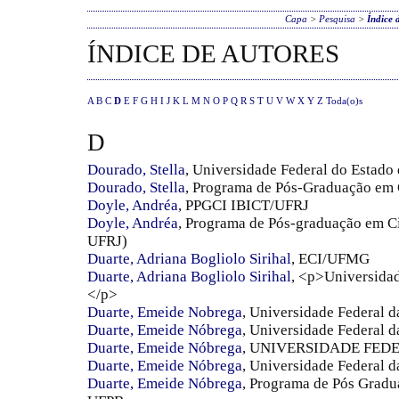
Capa
>
Pesquisa
>
Índice 
ÍNDICE DE AUTORES
A
B
C
D
E
F
G
H
I
J
K
L
M
N
O
P
Q
R
S
T
U
V
W
X
Y
Z
Toda(o)s
D
Dourado, Stella
, Universidade Federal do Estado
Dourado, Stella
, Programa de Pós-Graduação em 
Doyle, Andréa
, PPGCI IBICT/UFRJ
Doyle, Andréa
, Programa de Pós-graduação em C
UFRJ)
Duarte, Adriana Bogliolo Sirihal
, ECI/UFMG
Duarte, Adriana Bogliolo Sirihal
, <p>Universida
</p>
Duarte, Emeide Nobrega
, Universidade Federal d
Duarte, Emeide Nóbrega
, Universidade Federal 
Duarte, Emeide Nóbrega
, UNIVERSIDADE FEDE
Duarte, Emeide Nóbrega
, Universidade Federal d
Duarte, Emeide Nóbrega
, Programa de Pós Gradu