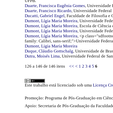
UFPB.
Duarte, Francisca Eugênia Gomes
, Universidade 
Duarte, Francisco Ricardo
, Universidade Federa
Ducatti, Gabriel Engel
, Faculdade de Filosofia e
Dumont, Lígia Maria Moreira
, Universidade Fed
Dumont, Lígia Maria Moreira
, Escola de Ciênci
Dumont, Lígia Maria Moreira
, Universidade Fed
Dumont, Lígia Maria Moreira
, <p class="sdfootn
family: Calibri, sans-serif;">Universidade Fede
Dumont, Ligia Maria Moreira
Duque, Cláudio Gottschalg
, Universidade de Bras
Dutra, Moisés Lima
, Universidade Federal de Sa
126 a 146 de 146 itens
<<
<
1
2
3
4
5
6
Este trabalho está licenciado sob uma
Licença Cr
Promoção: Programa de Pós-Graduação em Ciênc
Apoio: Secretaria de Pós-Graduação da Faculdade