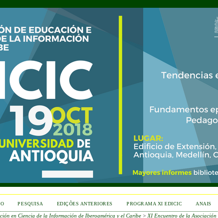
RO
PESQUISA
EDIÇÕES ANTERIORES
PROGRAMA XI EDICIC
ANAIS
ción en Ciencia de la Información de Iberoamérica y el Caribe
>
XI Encuentro de la Asociación