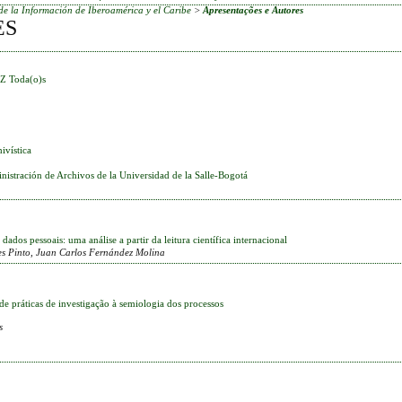
de la Información de Iberoamérica y el Caribe
>
Apresentações e Autores
ES
Z
Toda(o)s
ivística
nistración de Archivos de la Universidad de la Salle-Bogotá
ados pessoais: uma análise a partir da leitura científica internacional
es Pinto, Juan Carlos Fernández Molina
e práticas de investigação à semiologia dos processos
s