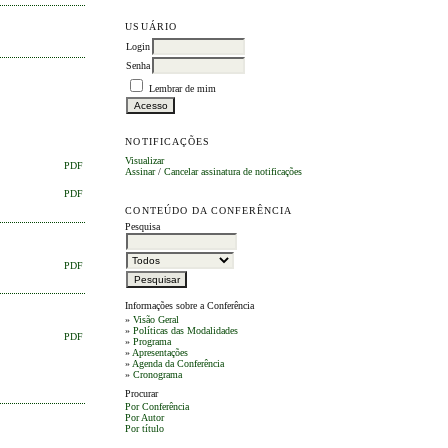
USUÁRIO
Login
Senha
Lembrar de mim
NOTIFICAÇÕES
Visualizar
PDF
Assinar
/
Cancelar assinatura de notificações
PDF
CONTEÚDO DA CONFERÊNCIA
Pesquisa
PDF
Informações sobre a Conferência
»
Visão Geral
»
Políticas das Modalidades
PDF
»
Programa
»
Apresentações
»
Agenda da Conferência
»
Cronograma
Procurar
Por Conferência
Por Autor
Por título