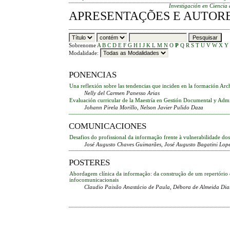
Investigación en Ciencia 
APRESENTAÇÕES E AUTOR
Sobrenome
A
B
C
D
E
F
G
H
I
J
K
L
M
N
O
P
Q
R
S
T
U
V
W
X
Y
Modalidade:
PONENCIAS
Una reflexión sobre las tendencias que inciden en la formación Arch
Nelly del Carmen Panesso Arias
Evaluación curricular de la Maestría en Gestión Documental y Admi
Johann Pirela Morillo, Nelson Javier Pulido Daza
COMUNICACIONES
Desafios do profissional da informação frente à vulnerabilidade dos d
José Augusto Chaves Guimarães, José Augusto Bagatini Lop
POSTERES
Abordagem clínica da informação: da construção de um repertório d
infocomunicacionais
Claudio Paixão Anastácio de Paula, Débora de Almeida Dia